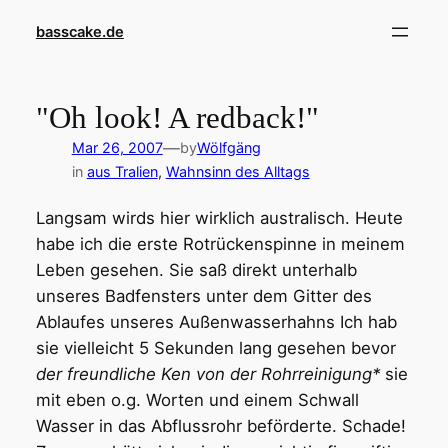
Skip
basscake.de
to
content
"Oh look! A redback!"
—
Mar 26, 2007
by
Wölfgäng
in
aus Tralien
, 
Wahnsinn des Alltags
Langsam wirds hier wirklich australisch. Heute
habe ich die erste Rotrückenspinne in meinem
Leben gesehen. Sie saß direkt unterhalb
unseres Badfensters unter dem Gitter des
Ablaufes unseres Außenwasserhahns Ich hab
sie vielleicht 5 Sekunden lang gesehen bevor
der freundliche Ken von der Rohrreinigung*
sie
mit eben o.g. Worten und einem Schwall
Wasser in das Abflussrohr beförderte. Schade!