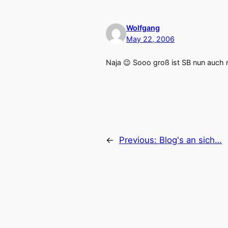
Wolfgang
May 22, 2006
Naja 😉 Sooo groß ist SB nun auch n
←
Previous:
Blog's an sich…