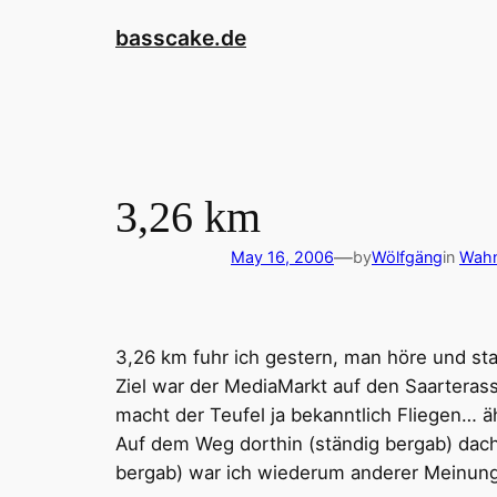
Skip
basscake.de
to
content
3,26 km
—
May 16, 2006
by
Wölfgäng
in
Wahn
3,26 km fuhr ich gestern, man höre und sta
Ziel war der MediaMarkt auf den Saarteras
macht der Teufel ja bekanntlich Fliegen… ä
Auf dem Weg dorthin (ständig bergab) dach
bergab) war ich wiederum anderer Meinung