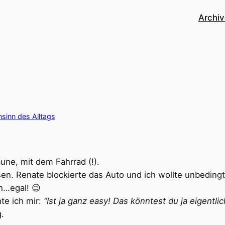
Archi
sinn des Alltags
une, mit dem Fahrrad (!).
sen. Renate blockierte das Auto und ich wollte unbedin
h…egal! 😉
te ich mir:
“Ist ja ganz easy! Das könntest du ja eigentli
.