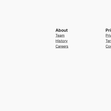
About
Pr
Team
Pri
History
Te
Careers
Co