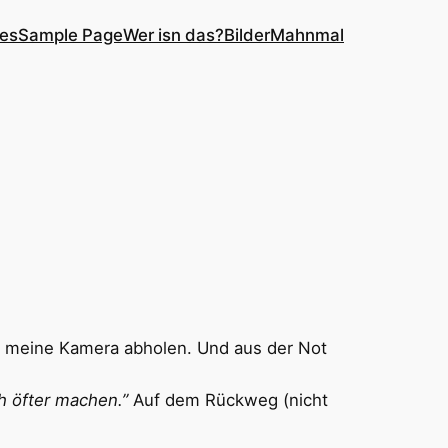
ves
Sample Page
Wer isn das?
Bilder
Mahnmal
gt meine Kamera abholen. Und aus der Not
ch öfter machen.”
Auf dem Rückweg (nicht