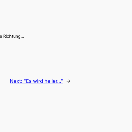
ese Richtung…
Next:
"Es wird heller…"
→